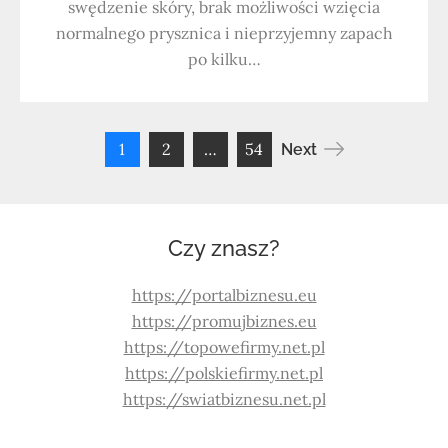
swędzenie skóry, brak możliwości wzięcia
normalnego prysznica i nieprzyjemny zapach
po kilku…
1
2
…
54
Next
Stronicowanie
wpisów
Czy znasz?
https://portalbiznesu.eu
https://promujbiznes.eu
https://topowefirmy.net.pl
https://polskiefirmy.net.pl
https://swiatbiznesu.net.pl