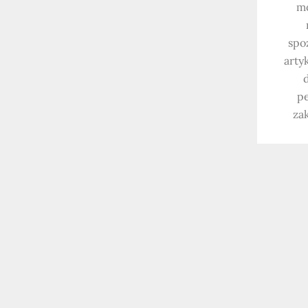
mo
spo
arty
pe
za