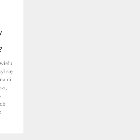
y
?
wielu
ył się
nnami
zi,
w
ach
ż