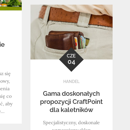
ie
CZE
04
z się
dowy,
HANDEL
zenia
Gama doskonałych
się co
propozycji CraftPoint
ć, aby
dla kaletników
ię…
Specjalistyczny, doskonale
wyposażony sklep