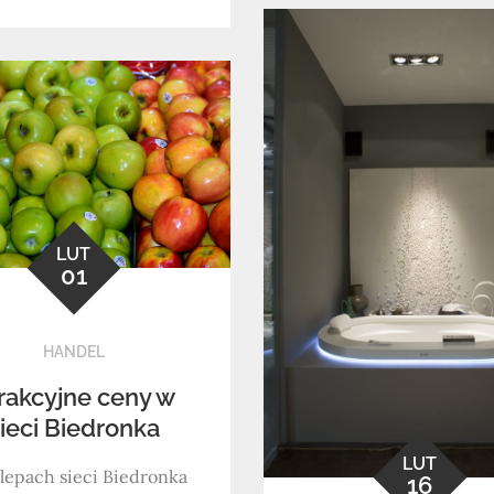
LUT
01
HANDEL
rakcyjne ceny w
ieci Biedronka
LUT
lepach sieci Biedronka
16