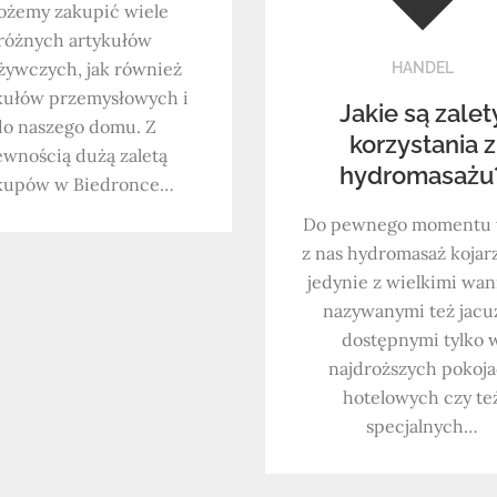
żemy zakupić wiele
różnych artykułów
żywczych, jak również
HANDEL
kułów przemysłowych i
Jakie są zalet
do naszego domu. Z
korzystania z
wnością dużą zaletą
hydromasażu
kupów w Biedronce…
Do pewnego momentu 
z nas hydromasaż kojarz
jedynie z wielkimi wa
nazywanymi też jacuz
dostępnymi tylko 
najdroższych pokoj
hotelowych czy te
specjalnych…