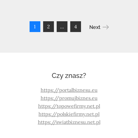
1
2
…
4
Next
Czy znasz?
https://portalbiznesu.eu
https://promujbiznes.eu
https://topowefirmy.net.pl
https://polskiefirmy.net.pl
https://swiatbiznesu.net.pl