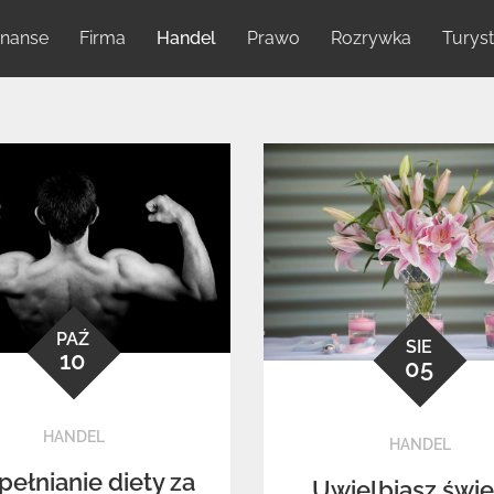
inanse
Firma
Handel
Prawo
Rozrywka
Turys
PAŹ
SIE
10
05
HANDEL
HANDEL
ełnianie diety za
Uwielbiasz świe