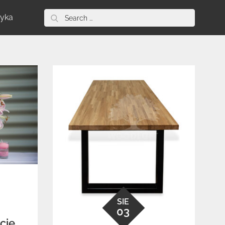
Search
tyka
for:
SIE
03
cie