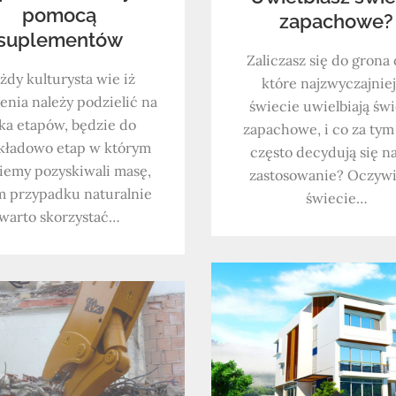
pomocą
zapachowe?
suplementów
Zaliczasz się do grona 
żdy kulturysta wie iż
które najzwyczajnie
enia należy podzielić na
świecie uwielbiają św
lka etapów, będzie do
zapachowe, i co za tym
kładowo etap w którym
często decydują się n
iemy pozyskiwali masę,
zastosowanie? Oczywi
m przypadku naturalnie
świecie…
warto skorzystać…