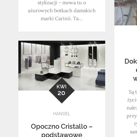
stylizacji – mowa tu o
ażurowych botkach damskich
marki Carinii. Ta…
Dok
w
KWI
Są 
20
życi
nale
HANDEL
przy
t
Opoczno Cristallo –
sa
podstawowe