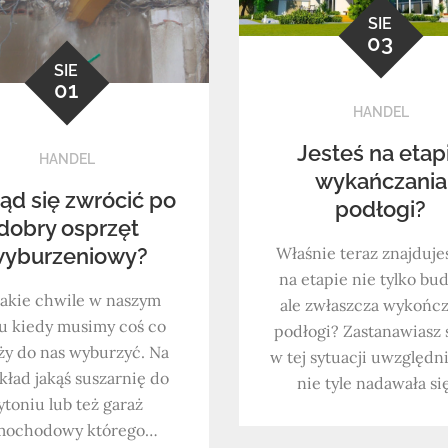
SIE
03
SIE
01
HANDEL
Jesteś na etap
HANDEL
wykańczania
ąd się zwrócić po
podłogi?
dobry osprzęt
yburzeniowy?
Właśnie teraz znajdujes
na etapie nie tylko bu
takie chwile w naszym
ale zwłaszcza wykońc
u kiedy musimy coś co
podłogi? Zastanawiasz 
ży do nas wyburzyć. Na
w tej sytuacji uwzględni
kład jakąś suszarnię do
nie tyle nadawała s
ytoniu lub też garaż
mochodowy którego…