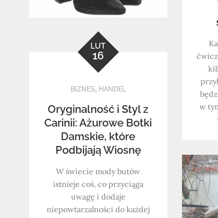
Ka
LUT
16
ćwicz
ki
przy
,
BIZNES
HANDEL
będz
w ty
Oryginalność i Styl z
Carinii: Ażurowe Botki
Damskie, które
Podbijają Wiosnę
W świecie mody butów
istnieje coś, co przyciąga
uwagę i dodaje
niepowtarzalności do każdej