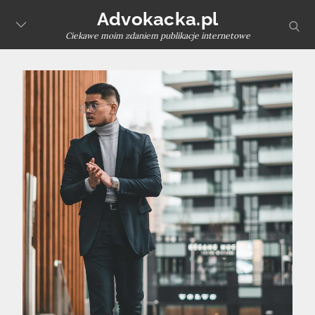
Skip
Advokacka.pl
sear
to
Ciekawe moim zdaniem publikacje internetowe
content