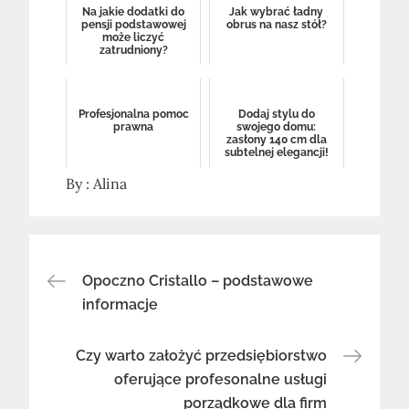
Na jakie dodatki do
Jak wybrać ładny
pensji podstawowej
obrus na nasz stół?
może liczyć
zatrudniony?
Profesjonalna pomoc
Dodaj stylu do
prawna
swojego domu:
zasłony 140 cm dla
subtelnej elegancji!
By :
Alina
Nawigacja
Opoczno Cristallo – podstawowe
informacje
wpisu
Czy warto założyć przedsiębiorstwo
oferujące profesonalne usługi
porządkowe dla firm