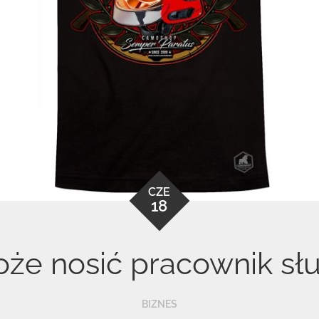
CZE
18
może nosić pracownik s
BIZNES