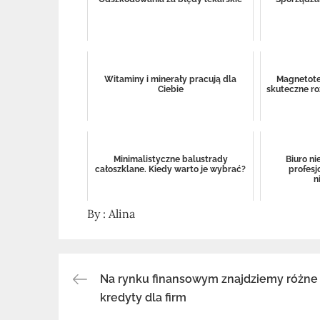
Witaminy i minerały pracują dla
Magnetoter
Ciebie
skuteczne ro
Minimalistyczne balustrady
Biuro ni
całoszklane. Kiedy warto je wybrać?
profesj
n
By :
Alina
Na rynku finansowym znajdziemy różne
Nawigacja
kredyty dla firm