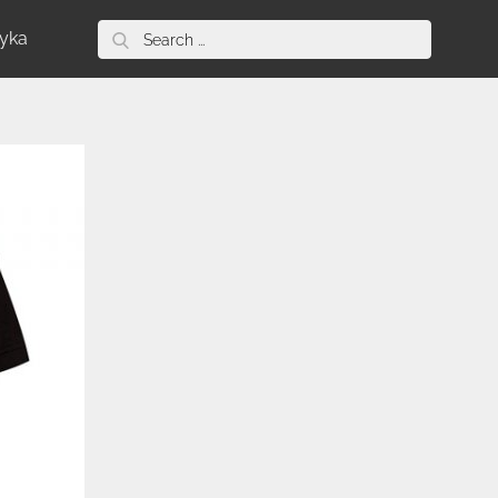
Search
tyka
for: