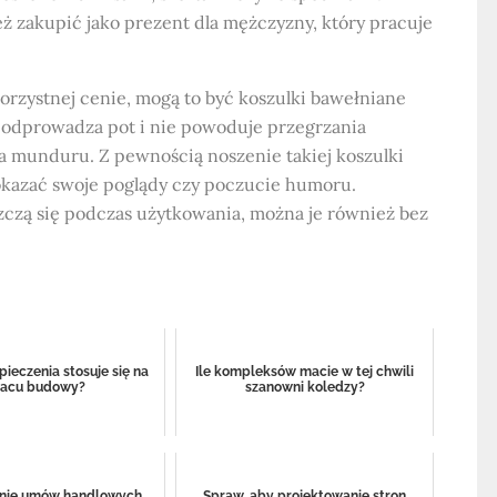
ż zakupić jako prezent dla mężczyzny, który pracuje
rzystnej cenie, mogą to być koszulki bawełniane
e odprowadza pot i nie powoduje przegrzania
 munduru. Z pewnością noszenie takiej koszulki
kazać swoje poglądy czy poczucie humoru.
szczą się podczas użytkowania, można je również bez
pieczenia stosuje się na
Ile kompleksów macie w tej chwili
lacu budowy?
szanowni koledzy?
nie umów handlowych
Spraw, aby projektowanie stron