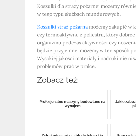
Koszulki dla straży pożarnej możemy równie
w tego typu służbach mundurowych.
Koszulki straż pożarna
możemy zakupić w ko
czy termoaktywne z poliestru, który dobrz
organizmu podczas aktywności czy noszenia
będzie przyjemne, możemy w ten sposób po
Wysokiej jakości materiały i nadruki nie ni
problemów prać w pralce.
Zobacz też:
Profesjonalne maszyny budowlane na
Jakie zabez
wynajem
p
Odszkodowania za błędy lekarskie
Sporządza