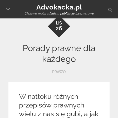
Skip
Advokacka.pl
sear
to
Ciekawe moim zdaniem publikacje internetowe
content
LIS
26
Porady prawne dla
każdego
PRAWO
W natłoku różnych
przepisów prawnych
wielu z nas się gubi, a jak