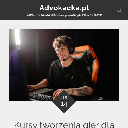
Skip
Advokacka.pl
sear
to
Ciekawe moim zdaniem publikacje internetowe
content
LIS
14
Kursy tworzenia gier dla