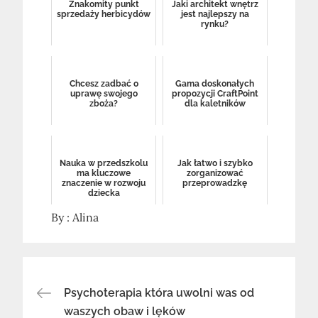
Znakomity punkt
Jaki architekt wnętrz
sprzedaży herbicydów
jest najlepszy na
rynku?
Chcesz zadbać o
Gama doskonałych
uprawę swojego
propozycji CraftPoint
zboża?
dla kaletników
Nauka w przedszkolu
Jak łatwo i szybko
ma kluczowe
zorganizować
znaczenie w rozwoju
przeprowadzkę
dziecka
By :
Alina
Nawigacja
Psychoterapia która uwolni was od
waszych obaw i lęków