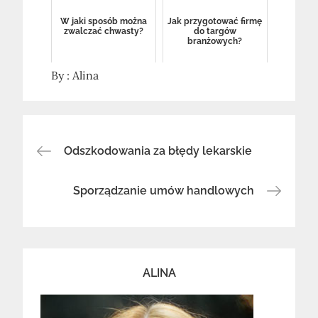
W jaki sposób można
Jak przygotować firmę
zwalczać chwasty?
do targów
branżowych?
By :
Alina
Nawigacja
Odszkodowania za błędy lekarskie
wpisu
Sporządzanie umów handlowych
ALINA