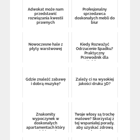
Adwokat może nam
Profesjonalny
przedstawić
sprzedawca
rozwiązania kwestii
doskonałych mebli do
prawnych
biur
Nowoczesne hale z
Kiedy Rozważyć
płyty warstwowej
Odrzucenie Spadku?
Praktyczny
Przewodnik dla
Każdego
Gdzie znaleźć zabawę
Zależy ci na wysokiej
i dobrą muzykę?
jakości druku 3D?
Znakomity
Twoje włosy są trochę
wypoczynek w
matowe? Skorzystaj z
doskonałych
tej wspaniałej porady,
apartamentach który
aby uzyskać zdrową
na ciebie czeka
głowę!