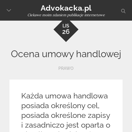
Skip
Advokacka.pl
sear
to
Ciekawe moim zdaniem publikacje internetowe
content
LIS
26
Ocena umowy handlowej
PRAWO
Każda umowa handlowa
posiada określony cel,
posiada określone zapisy
i zasadniczo jest oparta o