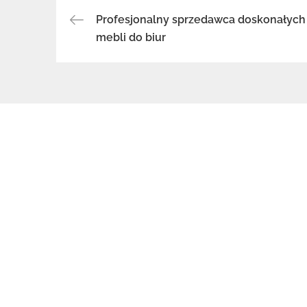
Profesjonalny sprzedawca doskonałych
Nawigacja
mebli do biur
wpisu