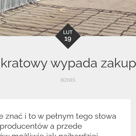
LUT
19
 kratowy wypada zakupi
BIZNES
e znać i to w pełnym tego słowa
 producentów a przede