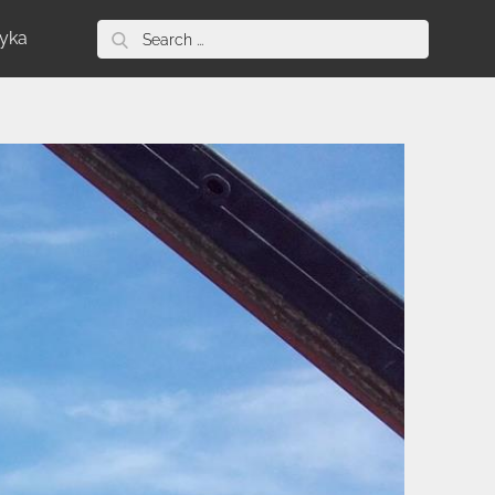
Search
tyka
for: