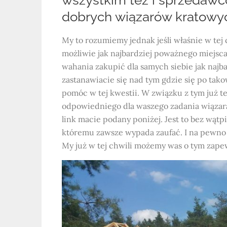
wszystkim też i sprzedawcó
dobrych wiązarów kratowy
My to rozumiemy jednak jeśli właśnie w tej c
możliwie jak najbardziej poważnego miejsc
wahania zakupić dla samych siebie jak najb
zastanawiacie się nad tym gdzie się po ta
pomóc w tej kwestii. W związku z tym już t
odpowiedniego dla waszego zadania wiązara
link macie podany poniżej. Jest to bez wątp
któremu zawsze wypada zaufać. I na pewno ta
My już w tej chwili możemy was o tym zape