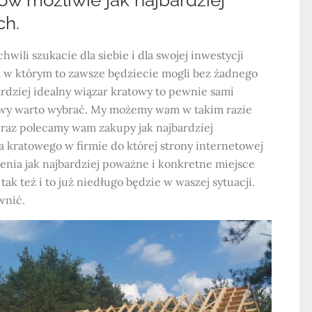
w możliwie jak najbardziej
ch.
hwili szukacie dla siebie i dla swojej inwestycji
a w którym to zawsze będziecie mogli bez żadnego
ardziej idealny wiązar kratowy to pewnie sami
kowy warto wybrać. My możemy wam w takim razie
eraz polecamy wam zakupy jak najbardziej
 kratowego w firmie do której strony internetowej
ienia jak najbardziej poważne i konkretne miejsce
k też i to już niedługo będzie w waszej sytuacji.
wnić.