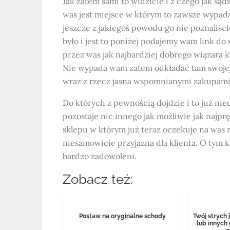
Jak zatem sami to widzicie i z czego jak są
was jest miejsce w którym to zawsze wypa
jeszcze z jakiegoś powodu go nie poznaliście
było i jest to poniżej podajemy wam link d
przez was jak najbardziej dobrego wiązara 
Nie wypada wam zatem odkładać tam swojej wi
wraz z rzecz jasna wspomnianymi zakupami
Do których z pewnością dojdzie i to już ni
pozostaje nic innego jak możliwie jak najp
sklepu w którym już teraz oczekuje na was 
niesamowicie przyjazna dla klienta. O tym 
bardzo zadowoleni.
Zobacz też:
Postaw na oryginalne schody
Twój strych 
lub innych