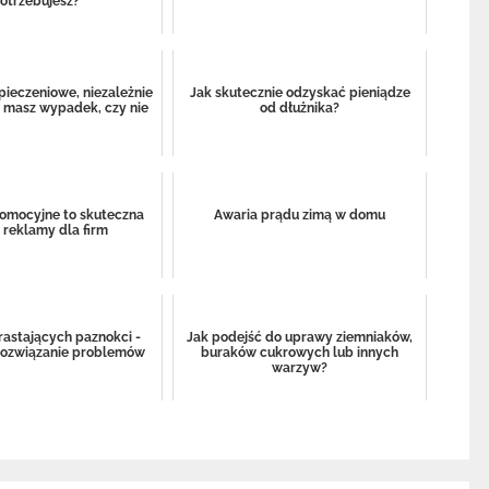
otrzebujesz?
ieczeniowe, niezależnie
Jak skutecznie odzyskać pieniądze
y masz wypadek, czy nie
od dłużnika?
omocyjne to skuteczna
Awaria prądu zimą w domu
 reklamy dla firm
rastających paznokci -
Jak podejść do uprawy ziemniaków,
rozwiązanie problemów
buraków cukrowych lub innych
warzyw?