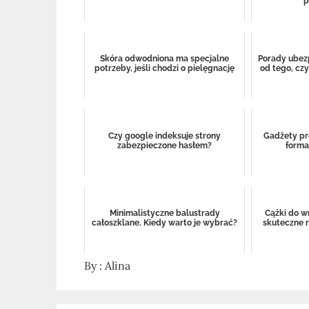
p
Skóra odwodniona ma specjalne
Porady ubezp
potrzeby, jeśli chodzi o pielęgnację
od tego, cz
Czy google indeksuje strony
Gadżety pr
zabezpieczone hasłem?
forma
Minimalistyczne balustrady
Cążki do w
całoszklane. Kiedy warto je wybrać?
skuteczne 
By :
Alina