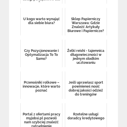
firm
U kogo warto wynająć
Sklep Papierniczy
dla siebie biura?
Warszawa: Gdzie
Znaleźć Artykuły
Biurowe i Papiernicze?
Czy Pozycjonowanie i
Żelki reishi - tajemnica
Optymalizacja To To
długowieczności w
Samo?
jednym słodkim
ucztowaniu
Przenośniki rolkowe –
Jeśli uprawiasz sport
innowacje, które warto
powinieneś nosić
poznać
dobrej jakości odzież
do treningów
Portal z ofertami pracy
Rzetelne usługi
myjobsi.pl pozwoli
doradcy kredytowego
nam szybciej znaleźć
zatrudnienie