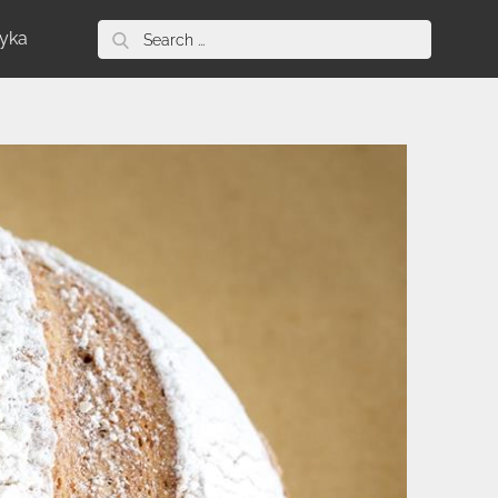
Search
tyka
for: