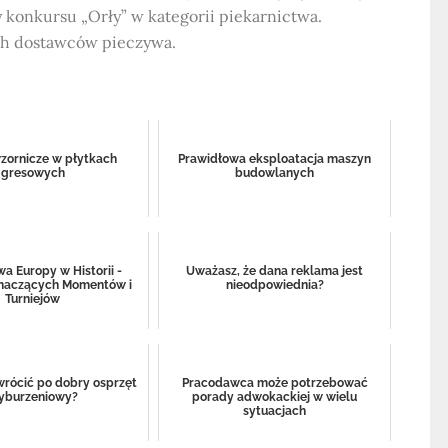
y konkursu „Orły” w kategorii piekarnictwa.
ych dostawców pieczywa.
zornicze w płytkach
Prawidłowa eksploatacja maszyn
gresowych
budowlanych
wa Europy w Historii -
Uważasz, że dana reklama jest
naczących Momentów i
nieodpowiednia?
Turniejów
wrócić po dobry osprzęt
Pracodawca może potrzebować
yburzeniowy?
porady adwokackiej w wielu
sytuacjach