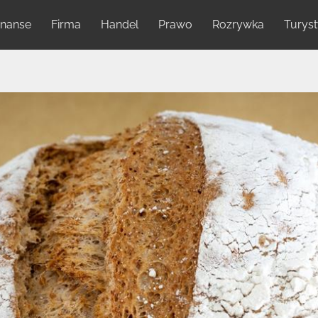
inanse
Firma
Handel
Prawo
Rozrywka
Turys