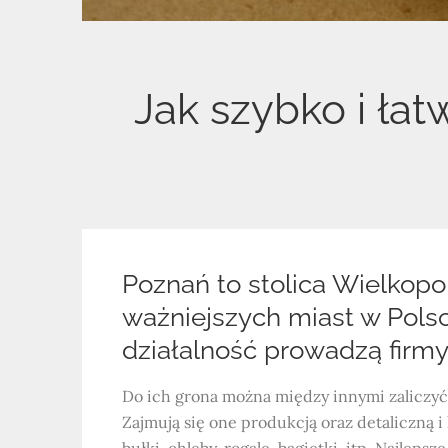
Jak szybko i ła
Poznań to stolica Wielkopol
ważniejszych miast w Polsc
działalność prowadzą firmy
Do ich grona można między innymi zaliczyć
Zajmują się one produkcją oraz detaliczną 
bułki, chleby, rogale, bagietki, itp. Najle