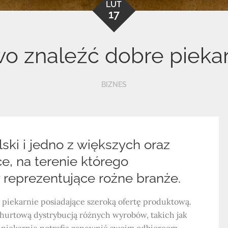
LUT
17
two znaleźć dobre pieka
BIZNES
ski i jedno z większych oraz
e, na terenie którego
 reprezentujące rożne branże.
 piekarnie posiadające szeroką ofertę produktową.
i hurtową dystrybucją różnych wyrobów, takich jak
psze piekarnie potrafią zapewnić swoim odbiorcom