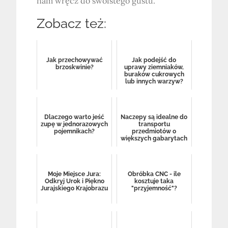
nam wręcz do swoistego gustu.
Zobacz też:
Jak przechowywać
Jak podejść do
brzoskwinie?
uprawy ziemniaków,
buraków cukrowych
lub innych warzyw?
Dlaczego warto jeść
Naczepy są idealne do
zupę w jednorazowych
transportu
pojemnikach?
przedmiotów o
większych gabarytach
Moje Miejsce Jura:
Obróbka CNC - ile
Odkryj Urok i Piękno
kosztuje taka
Jurajskiego Krajobrazu
"przyjemność"?