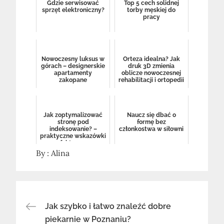
Gdzie serwisować
Top 5 cech solidnej
sprzęt elektroniczny?
torby męskiej do
pracy
Nowoczesny luksus w
Orteza idealna? Jak
górach – designerskie
druk 3D zmienia
apartamenty
oblicze nowoczesnej
zakopane
rehabilitacji i ortopedii
Jak zoptymalizować
Naucz się dbać o
stronę pod
formę bez
indeksowanie? –
członkostwa w siłowni
praktyczne wskazówki
na efektywne seo
By :
Alina
Nawigacja
Jak szybko i łatwo znaleźć dobre
piekarnie w Poznaniu?