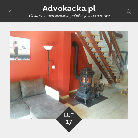
Skip
Advokacka.pl
sear
to
Ciekawe moim zdaniem publikacje internetowe
content
LUT
17