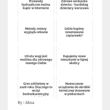
Przewody
Zdrowe serduszko
hydrauliczne można
dziecka - kardiolog
kupić w internecie
dziecięcy warszawa
Metody zmiany
Gdzie kupimy
wyglądu włosów
renomowane
ciężarówki?
Utrata wagi jest
Kupujemy nowe
możliwa dla zdrowego
mieszkanie w fajnej
nowego Ciebie
okolicy
Gres szkliwiony w
Nowoczesne
2026 roku: Dlaczego to
urządzenia do obróbki
wciąż
termicznej stosowane
bezkonkurencyjny
w piekarniach
materiał
wykończeniowy?
By :
Alina