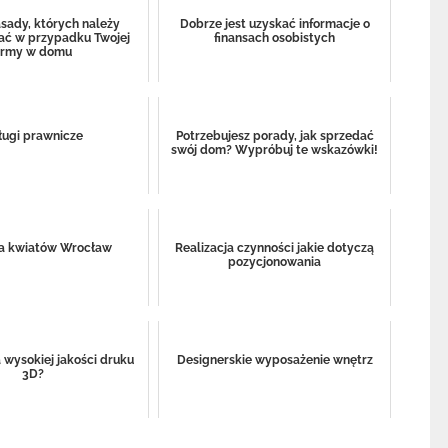
sady, których należy
Dobrze jest uzyskać informacje o
ać w przypadku Twojej
finansach osobistych
irmy w domu
ługi prawnicze
Potrzebujesz porady, jak sprzedać
swój dom? Wypróbuj te wskazówki!
a kwiatów Wrocław
Realizacja czynności jakie dotyczą
pozycjonowania
a wysokiej jakości druku
Designerskie wyposażenie wnętrz
3D?