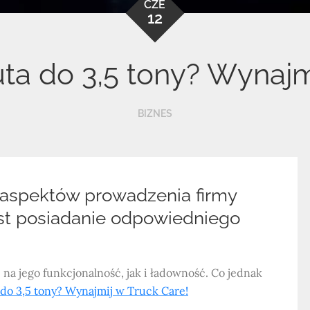
CZE
12
ta do 3,5 tony? Wynajm
BIZNES
 aspektów prowadzenia firmy
est posiadanie odpowiedniego
a jego funkcjonalność, jak i ładowność. Co jednak
 do 3,5 tony? Wynajmij w Truck Care!