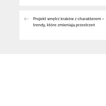
Projekt wnętrz kraków z charakterem –
Nawigacja
trendy, które zmieniają przestrzeń
wpisu