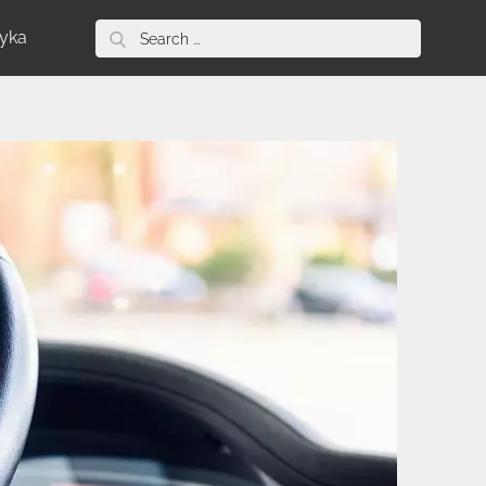
Search
tyka
for: