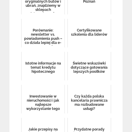
oryginalnych butów i
Poznań
ubrań, znajdziemy w
sklepach
internetowych
Porównanie:
Certyfikowane
newsletter vs.
szkolenia dla liderów
powiadomienia push –
co działa lepiej dla e-
commerce?
Istotne informacje na
Świetne wskazówki
temat kredytu
dotyczące gotowania
hipotecznego
lepszych posiłków
Inwestowanie w
Czy każda polska
nieruchomości i jak
kancelaria prawnicza
najlepsze
ma rozbudowane
wykorzystanie tego
usługi?
Jakie przepisy na
Przydatne porady