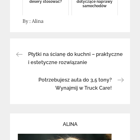
desery stosować?
dotyczące naprawy
samochodów
By :
Alina
Nawigacja
Płytki na ścianę do kuchni – praktyczne
i estetyczne rozwiązanie
wpisu
Potrzebujesz auta do 3,5 tony?
Wynajmij w Truck Care!
ALINA