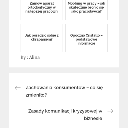
Zamów aparat
Mobbing w pracy – jak
ortodontyczny w
skutecznie bronić się
najlepszej pracowni
jako pracodawca?
Jak poradzić sobie z
Opoczno Cristallo –
chrapaniem?
podstawowe
informacje
By :
Alina
Nawigacja
Zachowania konsumentów – co się
zmieniło?
wpisu
Zasady komunikacji kryzysowej w
biznesie