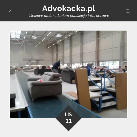
Skip
Advokacka.pl
sear
to
Ciekawe moim zdaniem publikacje internetowe
content
LIS
11