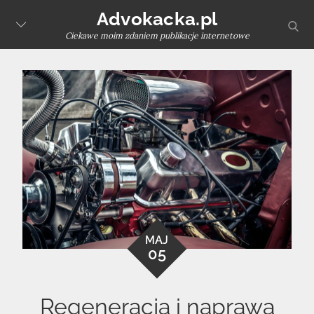
Skip
Advokacka.pl
sear
to
Ciekawe moim zdaniem publikacje internetowe
content
MAJ
05
Regeneracja i naprawa