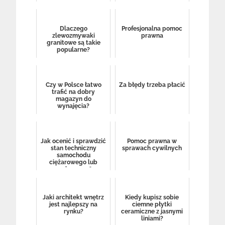
Dlaczego
Profesjonalna pomoc
zlewozmywaki
prawna
granitowe są takie
popularne?
Czy w Polsce łatwo
Za błędy trzeba płacić
trafić na dobry
magazyn do
wynajęcia?
Jak ocenić i sprawdzić
Pomoc prawna w
stan techniczny
sprawach cywilnych
samochodu
ciężarowego lub
osobowego?
Jaki architekt wnętrz
Kiedy kupisz sobie
jest najlepszy na
ciemne płytki
rynku?
ceramiczne z jasnymi
liniami?