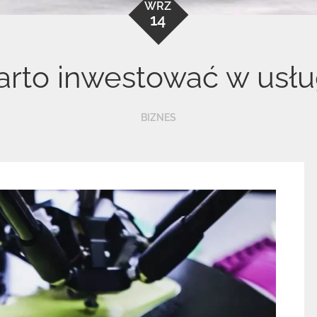
WRZ
14
rto inwestować w usłu
BIZNES