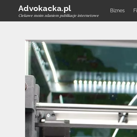
Skip
Advokacka.pl
Biznes
F
to
Ciekawe moim zdaniem publikacje internetowe
content