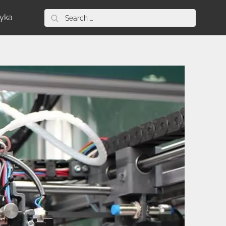
Search
tyka
for: