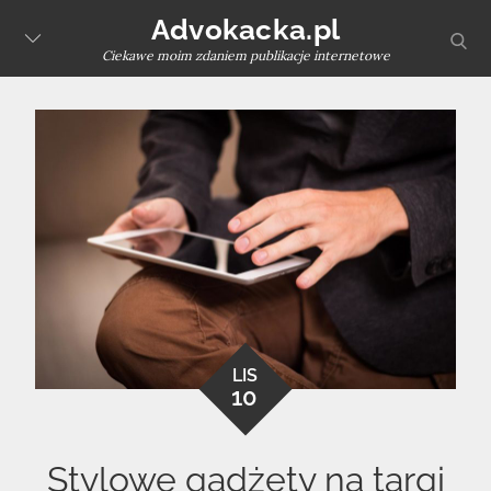
Skip
Advokacka.pl
sear
to
Ciekawe moim zdaniem publikacje internetowe
content
LIS
10
Stylowe gadżety na targi