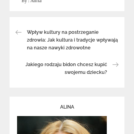
By :
Alina
Nawigacja
Wpływ kultury na postrzeganie
zdrowia: Jak kultura i tradycje wpływają
na nasze nawyki zdrowotne
wpisu
Jakiego rodzaju bidon chcesz kupić
swojemu dziecku?
ALINA