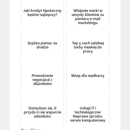
Jaki kredyt hipoteczny
Wbijanie marki w
będzie najlepszy?
umysły klientów za
pomocą e-mail
marketingu
Szybka pomoc na
Top 5 cech solidnej
drodze
torby męskiej do
pracy
Prowadzenie
Sklep dla wędkarzy
negocjacji z
dłużnikiem
Domyślasz się, iż
Usługi IT i
przyda ci się wsparcie
technologiczne:
adwokata
Naprawa sprzętu,
serwis komputerowy