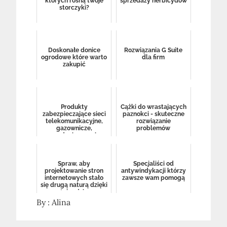
których rosną twoje
sprzedaży herbicydów
storczyki?
Doskonałe donice
Rozwiązania G Suite
ogrodowe które warto
dla firm
zakupić
Produkty
Cążki do wrastających
zabezpieczające sieci
paznokci - skuteczne
telekomunikacyjne,
rozwiązanie
gazownicze,
problemów
wodociągowe i
energetyczne
Spraw, aby
Specjaliści od
projektowanie stron
antywindykacji którzy
internetowych stało
zawsze wam pomogą
się drugą naturą dzięki
tej radzie
By :
Alina