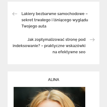
Nawigacja
Lakiery bezbarwne samochodowe –
sekret trwałego i lśniącego wyglądu
Twojego auta
wpisu
Jak zoptymalizować stronę pod
indeksowanie? – praktyczne wskazówki
na efektywne seo
ALINA