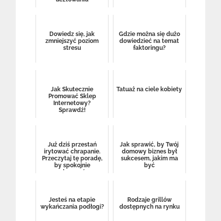
Dowiedz się, jak
Gdzie można się dużo
zmniejszyć poziom
dowiedzieć na temat
stresu
faktoringu?
Jak Skutecznie
Tatuaż na ciele kobiety
Promować Sklep
Internetowy?
Sprawdź!
Już dziś przestań
Jak sprawić, by Twój
irytować chrapanie.
domowy biznes był
Przeczytaj tę poradę,
sukcesem, jakim ma
by spokojnie
być
odpocząć.
Jesteś na etapie
Rodzaje grillów
wykańczania podłogi?
dostępnych na rynku