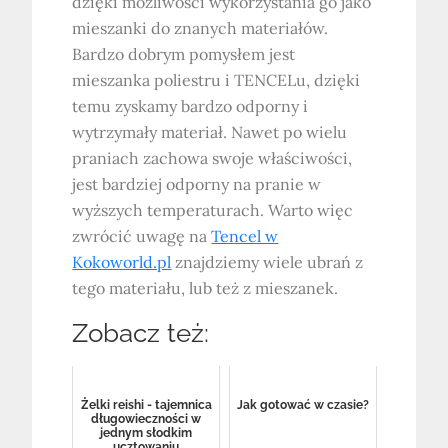
dzięki możliwości wykorzystania go jako
mieszanki do znanych materiałów.
Bardzo dobrym pomysłem jest
mieszanka poliestru i TENCELu, dzięki
temu zyskamy bardzo odporny i
wytrzymały materiał. Nawet po wielu
praniach zachowa swoje właściwości,
jest bardziej odporny na pranie w
wyższych temperaturach. Warto więc
zwrócić uwagę na
Tencel w
Kokoworld.pl
znajdziemy wiele ubrań z
tego materiału, lub też z mieszanek.
Zobacz też:
Żelki reishi - tajemnica
Jak gotować w czasie?
długowieczności w
jednym słodkim
ucztowaniu