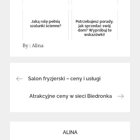
Jaką rolę pełnią
Potrzebujesz porady,
szalunki ścienne?
jak sprzedać swój
dom? Wypróbuj te
wskazówki!
By :
Alina
Nawigacja
Salon fryzjerski – ceny i usługi
wpisu
Atrakcyjne ceny w sieci Biedronka
ALINA