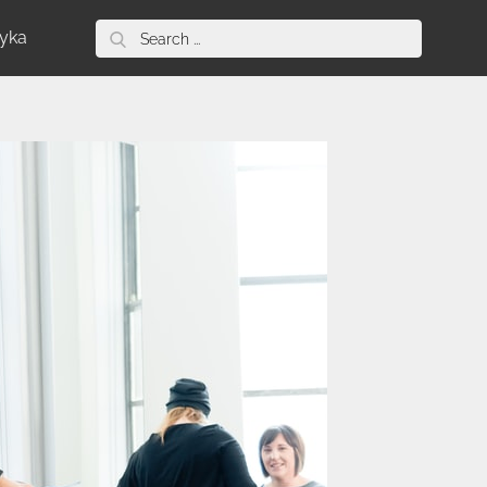
Search
tyka
for: