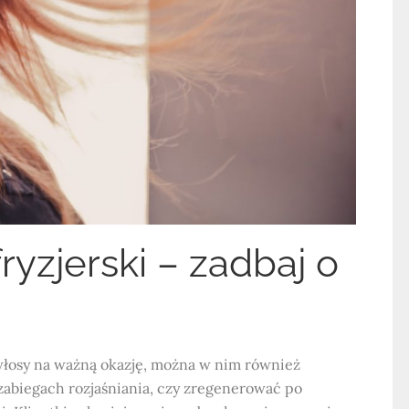
ryzjerski – zadbaj o
 włosy na ważną okazję, można w nim również
biegach rozjaśniania, czy zregenerować po