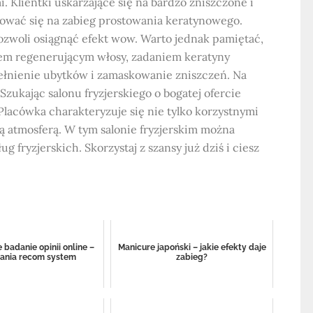
 Klientki uskarżające się na bardzo zniszczone i
ować się na zabieg prostowania keratynowego.
ozwoli osiągnąć efekt wow. Warto jednak pamiętać,
iem regenerującym włosy, zadaniem keratyny
ełnienie ubytków i zamaskowanie zniszczeń. Na
Szukając salonu fryzjerskiego o bogatej ofercie
 Placówka charakteryzuje się nie tylko korzystnymi
ą atmosferą. W tym salonie fryzjerskim można
g fryzjerskich. Skorzystaj z szansy już dziś i ciesz
badanie opinii online –
Manicure japoński – jakie efekty daje
zania recom system
zabieg?