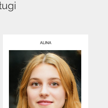
ługi
ALINA