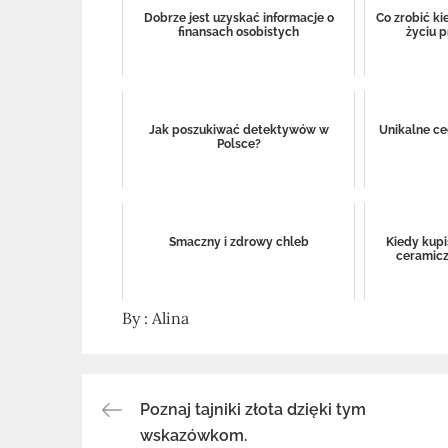
Dobrze jest uzyskać informacje o
Co zrobić ki
finansach osobistych
życiu 
Jak poszukiwać detektywów w
Unikalne ce
Polsce?
Smaczny i zdrowy chleb
Kiedy kupi
ceramicz
By :
Alina
Poznaj tajniki złota dzięki tym
Nawigacja
wskazówkom.