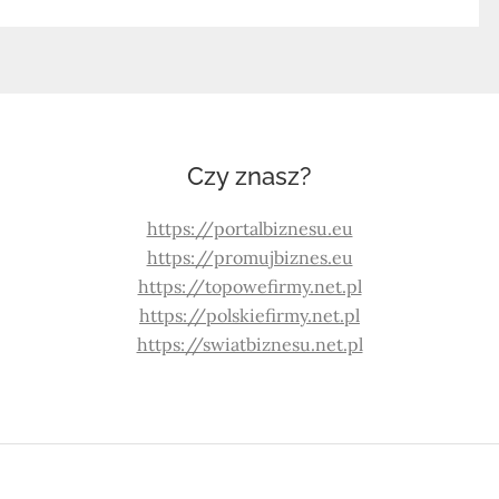
Czy znasz?
https://portalbiznesu.eu
https://promujbiznes.eu
https://topowefirmy.net.pl
https://polskiefirmy.net.pl
https://swiatbiznesu.net.pl