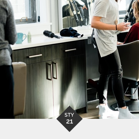
STY
21