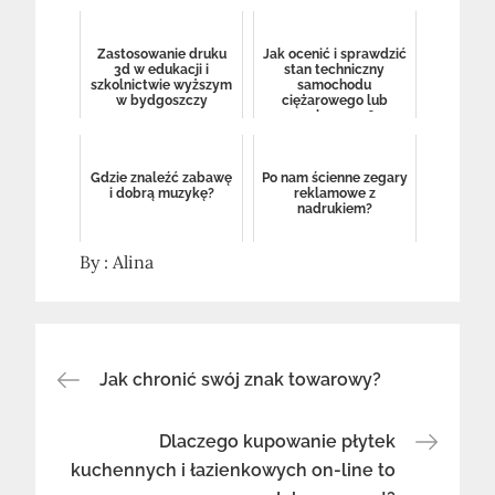
Zastosowanie druku
Jak ocenić i sprawdzić
3d w edukacji i
stan techniczny
szkolnictwie wyższym
samochodu
w bydgoszczy
ciężarowego lub
osobowego?
Gdzie znaleźć zabawę
Po nam ścienne zegary
i dobrą muzykę?
reklamowe z
nadrukiem?
By :
Alina
Nawigacja
Jak chronić swój znak towarowy?
wpisu
Dlaczego kupowanie płytek
kuchennych i łazienkowych on-line to