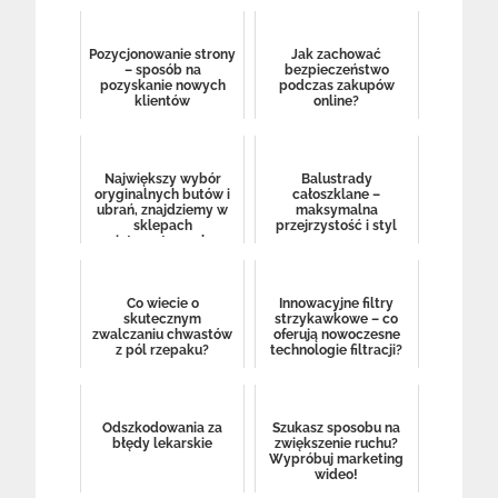
Pozycjonowanie strony
Jak zachować
– sposób na
bezpieczeństwo
pozyskanie nowych
podczas zakupów
klientów
online?
Największy wybór
Balustrady
oryginalnych butów i
całoszklane –
ubrań, znajdziemy w
maksymalna
sklepach
przejrzystość i styl
internetowych
Co wiecie o
Innowacyjne filtry
skutecznym
strzykawkowe – co
zwalczaniu chwastów
oferują nowoczesne
z pól rzepaku?
technologie filtracji?
Odszkodowania za
Szukasz sposobu na
błędy lekarskie
zwiększenie ruchu?
Wypróbuj marketing
wideo!