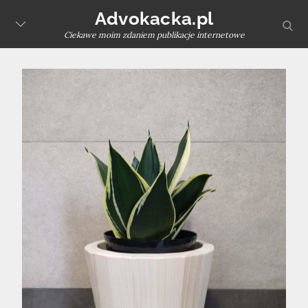
Skip
Advokacka.pl
sear
to
Ciekawe moim zdaniem publikacje internetowe
content