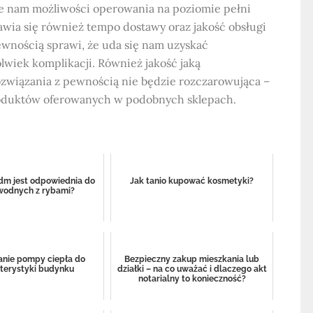
ie nam możliwości operowania na poziomie pełni
tawia się również tempo dostawy oraz jakość obsługi
ewnością sprawi, że uda się nam uzyskać
olwiek komplikacji. Również jakość jaką
ozwiązania z pewnością nie będzie rozczarowująca –
produktów oferowanych w podobnych sklepach.
pdm jest odpowiednia do
Jak tanio kupować kosmetyki?
wodnych z rybami?
nie pompy ciepła do
Bezpieczny zakup mieszkania lub
terystyki budynku
działki – na co uważać i dlaczego akt
notarialny to konieczność?