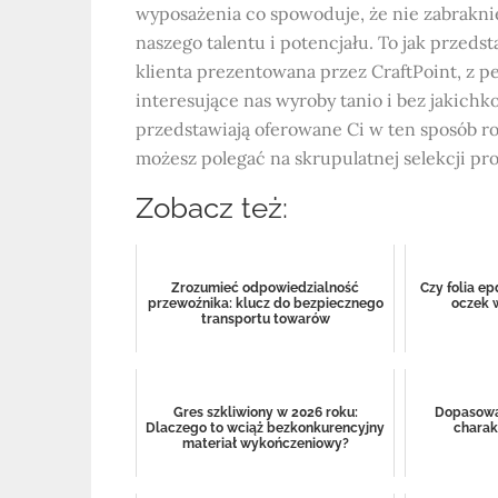
wyposażenia co spowoduje, że nie zabrakn
naszego talentu i potencjału. To jak przeds
klienta prezentowana przez CraftPoint, z p
interesujące nas wyroby tanio i bez jakichk
przedstawiają oferowane Ci w ten sposób r
możesz polegać na skrupulatnej selekcji 
Zobacz też:
Zrozumieć odpowiedzialność
Czy folia e
przewoźnika: klucz do bezpiecznego
oczek 
transportu towarów
Gres szkliwiony w 2026 roku:
Dopasowa
Dlaczego to wciąż bezkonkurencyjny
charak
materiał wykończeniowy?