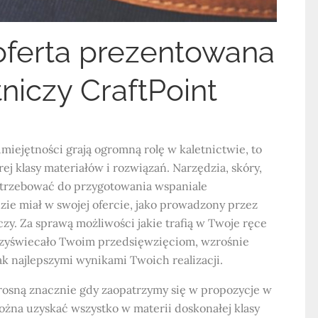
oferta prezentowana
niczy CraftPoint
miejętności grają ogromną rolę w kaletnictwie, to
rej klasy materiałów i rozwiązań. Narzędzia, skóry,
potrzebować do przygotowania wspaniale
ie miał w swojej ofercie, jako prowadzony przez
zy. Za sprawą możliwości jakie trafią w Twoje ręce
przyświecało Twoim przedsięwzięciom, wzrośnie
jak najlepszymi wynikami Twoich realizacji.
rosną znacznie gdy zaopatrzymy się w propozycje w
można uzyskać wszystko w materii doskonałej klasy