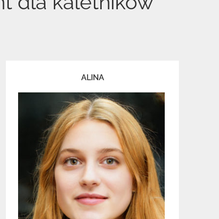
t dla kaletników
ALINA