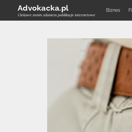
Skip
Advokacka.pl
Biznes
F
to
Ciekawe moim zdaniem publikacje internetowe
content