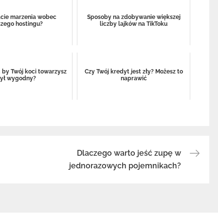
acie marzenia wobec
Sposoby na zdobywanie większej
zego hostingu?
liczby lajków na TikToku
 by Twój koci towarzysz
Czy Twój kredyt jest zły? Możesz to
ył wygodny?
naprawić
Dlaczego warto jeść zupę w
jednorazowych pojemnikach?