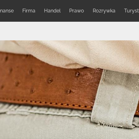
inanse
Firma
Handel
Prawo
Rozrywka
Turys