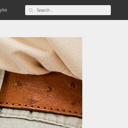
Search
tyka
for: