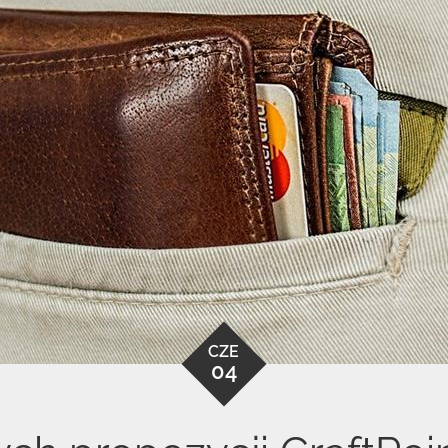
CZE
04