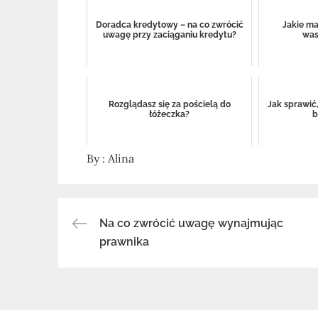
Doradca kredytowy – na co zwrócić
Jakie m
uwagę przy zaciąganiu kredytu?
was
Rozglądasz się za pościelą do
Jak sprawić,
łóżeczka?
b
By :
Alina
Na co zwrócić uwagę wynajmując
Nawigacja
prawnika
wpisu