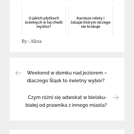
O jakich płytkach
Karnisze rolety i
ściennych w tej chwili
żaluzje którym niczego
myślisz?
nie brakuje
By :
Alina
Nawigacja
Weekend w domku nad jeziorem –
dlaczego Śląsk to świetny wybór?
wpisu
Czym różni się adwokat w bielsku-
białej od prawnika z innego miasta?