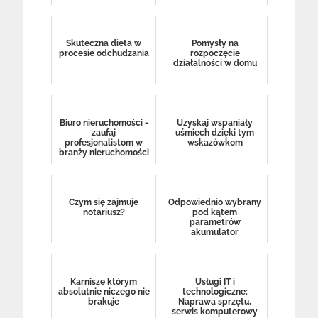
Skuteczna dieta w
Pomysły na
procesie odchudzania
rozpoczęcie
działalności w domu
Biuro nieruchomości -
Uzyskaj wspaniały
zaufaj
uśmiech dzięki tym
profesjonalistom w
wskazówkom
branży nieruchomości
Czym się zajmuje
Odpowiednio wybrany
notariusz?
pod kątem
parametrów
akumulator
Karnisze którym
Usługi IT i
absolutnie niczego nie
technologiczne:
brakuje
Naprawa sprzętu,
serwis komputerowy