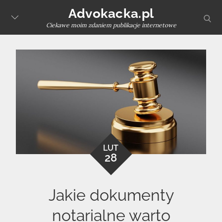
Skip
Advokacka.pl
sear
to
Ciekawe moim zdaniem publikacje internetowe
content
LUT
28
Jakie dokumenty
notarialne warto