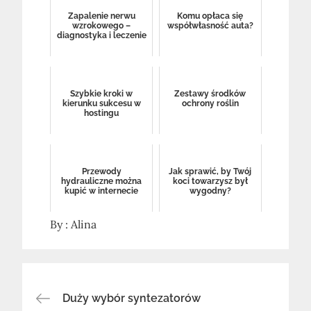
Zapalenie nerwu
Komu opłaca się
wzrokowego –
współwłasność auta?
diagnostyka i leczenie
Szybkie kroki w
Zestawy środków
kierunku sukcesu w
ochrony roślin
hostingu
Przewody
Jak sprawić, by Twój
hydrauliczne można
koci towarzysz był
kupić w internecie
wygodny?
By :
Alina
Nawigacja
Duży wybór syntezatorów