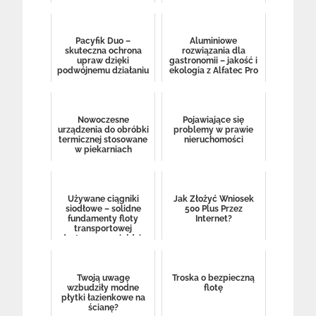
Pacyfik Duo –
Aluminiowe
skuteczna ochrona
rozwiązania dla
upraw dzięki
gastronomii – jakość i
podwójnemu działaniu
ekologia z Alfatec Pro
Nowoczesne
Pojawiające się
urządzenia do obróbki
problemy w prawie
termicznej stosowane
nieruchomości
w piekarniach
Używane ciągniki
Jak Złożyć Wniosek
siodłowe – solidne
500 Plus Przez
fundamenty floty
Internet?
transportowej
dostępne na giełdzie
Grupy DBK
Twoją uwagę
Troska o bezpieczną
wzbudziły modne
flotę
płytki łazienkowe na
ścianę?