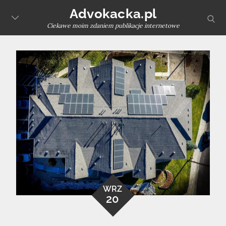
Skip
Advokacka.pl
sear
to
Ciekawe moim zdaniem publikacje internetowe
content
WRZ
20