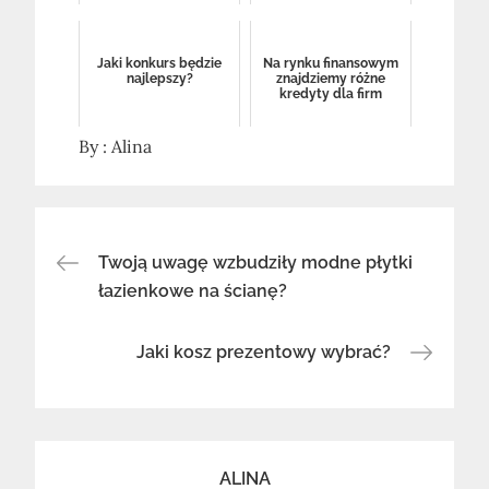
Jaki konkurs będzie
Na rynku finansowym
najlepszy?
znajdziemy różne
kredyty dla firm
By :
Alina
Nawigacja
Twoją uwagę wzbudziły modne płytki
łazienkowe na ścianę?
wpisu
Jaki kosz prezentowy wybrać?
ALINA