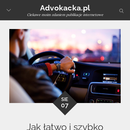
Skip
Advokacka.pl
sear
to
Ciekawe moim zdaniem publikacje internetowe
content
SIE
07
Jak łatwo i szybko