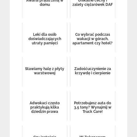
Awaria prądu zimą w
Unikalne cechy i
domu
zalety ciężarówek DAF
Leki dla osób
Co wybrać podczas
doświadczających
wakacji w górach,
utraty pamięci
apartament czy hotel?
Stawiamy halę z płyty
Zadośćuczynienie za
warstwowej
krzywdę i cierpienie
Adwokaci często
Potrzebujesz auta do
praktykują kilka
3,5 tony? Wynajmij w
dziedzin prawa
Truck Care!