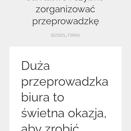
zorganizować
przeprowadzkę
,
BIZNES
FIRMA
Duża
przeprowadzka
biura to
świetna okazja,
aby zrobić