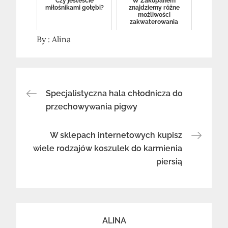
Czy jesteście
W Zakopanem
miłośnikami gołębi?
znajdziemy różne
możliwości
zakwaterowania
By :
Alina
Nawigacja
Specjalistyczna hala chłodnicza do
przechowywania pigwy
wpisu
W sklepach internetowych kupisz
wiele rodzajów koszulek do karmienia
piersią
ALINA