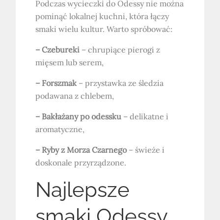
Podczas wycieczki do Odessy nie można
pominąć lokalnej kuchni, która łączy
smaki wielu kultur. Warto spróbować:
– Czebureki
– chrupiące pierogi z
mięsem lub serem,
– Forszmak
– przystawka ze śledzia
podawana z chlebem,
– Bakłażany po odessku
– delikatne i
aromatyczne,
– Ryby z Morza Czarnego
– świeże i
doskonale przyrządzone.
Najlepsze
smaki Odessy