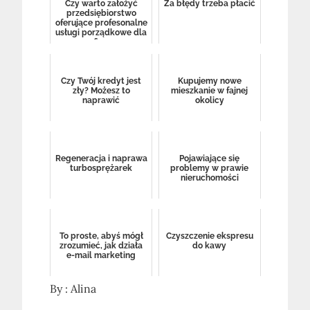
Czy warto założyć
Za błędy trzeba płacić
przedsiębiorstwo
oferujące profesonalne
usługi porządkowe dla
firm
Czy Twój kredyt jest
Kupujemy nowe
zły? Możesz to
mieszkanie w fajnej
naprawić
okolicy
Regeneracja i naprawa
Pojawiające się
turbosprężarek
problemy w prawie
nieruchomości
To proste, abyś mógł
Czyszczenie ekspresu
zrozumieć, jak działa
do kawy
e-mail marketing
By :
Alina