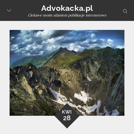
Skip
Advokacka.pl
sear
to
Ciekawe moim zdaniem publikacje internetowe
content
KWI
28