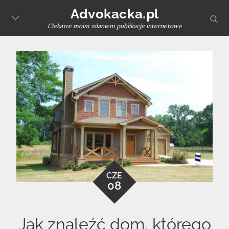
Skip
Advokacka.pl
sear
to
Ciekawe moim zdaniem publikacje internetowe
content
CZE
08
Jak znaleźć dom, którego