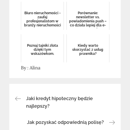
Biuro nieruchomości -
Porównanie:
zaufaj
newsletter vs.
profesjonalistom w
powiadomienia push –
branży nieruchomości
co działa lepiej dla e-
commerce?
Poznaj tajniki złota
Kiedy warto
dzięki tym
skorzystać z usług
wskazówkom.
prawnika?
By :
Alina
Nawigacja
Jaki kredyt hipoteczny będzie
najlepszy?
wpisu
Jak pozyskać odpowiednią polisę?