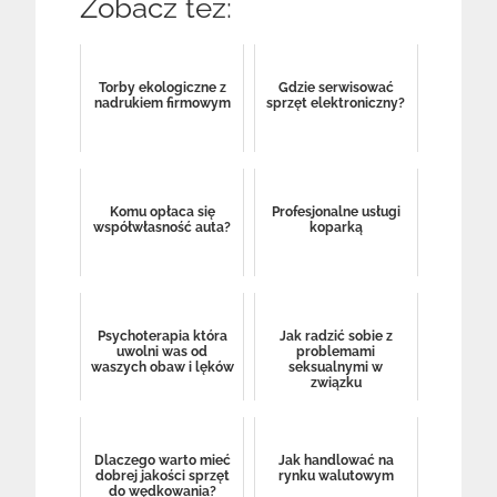
Zobacz też:
Torby ekologiczne z
Gdzie serwisować
nadrukiem firmowym
sprzęt elektroniczny?
Komu opłaca się
Profesjonalne usługi
współwłasność auta?
koparką
Psychoterapia która
Jak radzić sobie z
uwolni was od
problemami
waszych obaw i lęków
seksualnymi w
związku
Dlaczego warto mieć
Jak handlować na
dobrej jakości sprzęt
rynku walutowym
do wędkowania?