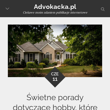
Skip
Advokacka.pl
sear
to
Ciekawe moim zdaniem publikacje internetowe
content
CZE
11
Świetne porady
dotyczące hobby, które