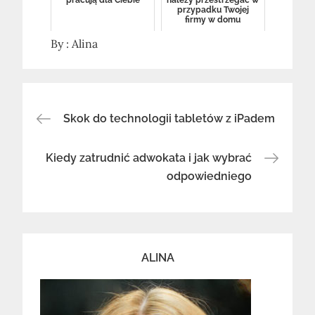
pracują dla Ciebie
należy przestrzegać w
przypadku Twojej
firmy w domu
By :
Alina
Nawigacja
Skok do technologii tabletów z iPadem
wpisu
Kiedy zatrudnić adwokata i jak wybrać
odpowiedniego
ALINA