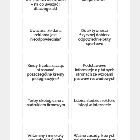
mieszkania lub działki
uległa awarii?
– na co uważać i
dlaczego akt
notarialny to
konieczność?
Uważasz, że dana
Do aktywności
reklama jest
fizycznej dobierz
nieodpowiednia?
odpowiednie buty
sportowe
Kiedy trzeba zacząć
Podstawowe
stosować
informacje o płatnych
poszczególne kremy
stronach ze wzroami
pielęgnacyjne?
pozwów rozwodowych
Torby ekologiczne z
Lubisz śledzić niektóre
nadrukiem firmowym
blogi w internecie
Witaminy i minerały
Ważne zasady, których